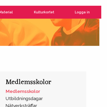
Material
Kulturkortet
Logga in
Medlemsskolor
Medlemsskolor
Utbildningsdagar
Nätverksträffar