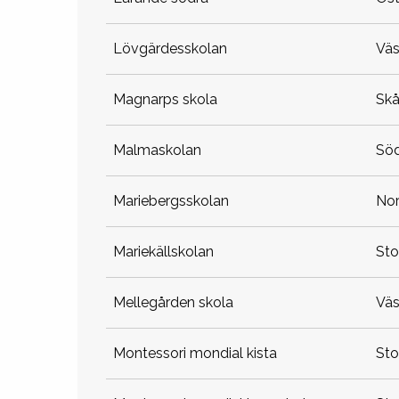
lövgärdesskolan
vä
magnarps skola
sk
malmaskolan
sö
mariebergsskolan
no
mariekällskolan
st
mellegården skola
vä
montessori mondial kista
st