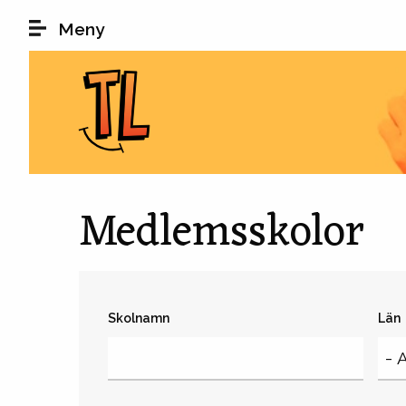
Hoppa till huvudinnehåll
Meny
Medlemsskolor
Skolnamn
Län