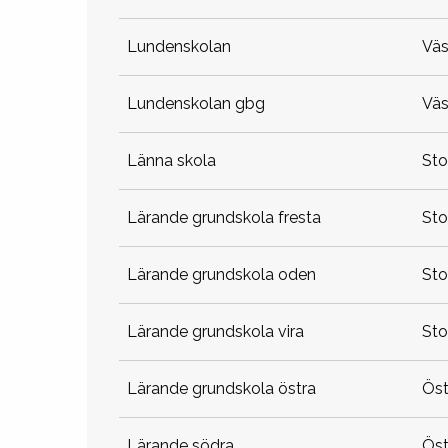
lundenskolan
vä
lundenskolan gbg
vä
länna skola
st
lärande grundskola fresta
st
lärande grundskola oden
st
lärande grundskola vira
st
lärande grundskola östra
ö
lärande södra
ö