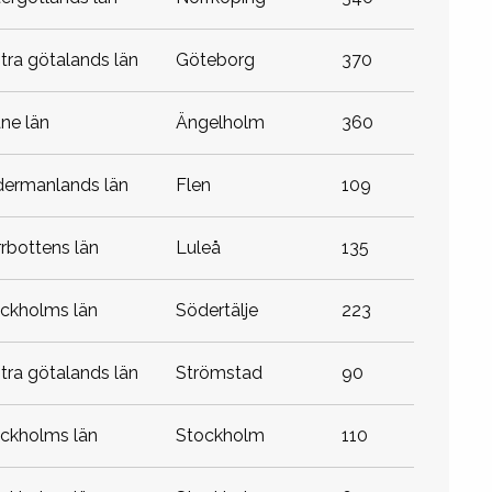
stra götalands län
göteborg
370
åne län
ängelholm
360
dermanlands län
flen
109
rrbottens län
luleå
135
ockholms län
södertälje
223
stra götalands län
strömstad
90
ockholms län
stockholm
110