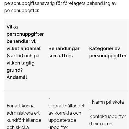
personuppgiftsansvarig för företagets behandling av
personuppgifter.
Vilka
personuppgifter
behandlar vi, i
vilket ändamål
Behandlingar
Kategorier av
(varför) och på
som utförs
personuppgifter
vilken laglig
grund?
Ändamål
•
• Namn på skola
För att kunna
Upprätthållandet
•
administrera ert
av korrekta och
Kontaktuppgifter
kundförhållande
uppdaterade
(t.ex. namn,
och skicka
uppgifter.