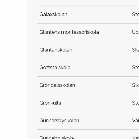
galaxskolan
s
gluntens montessoriskola
u
gläntanskolan
s
gottsta skola
s
gröndalsskolan
s
grönkulla
s
gunnarsbyskolan
v
gunnebo skola
k