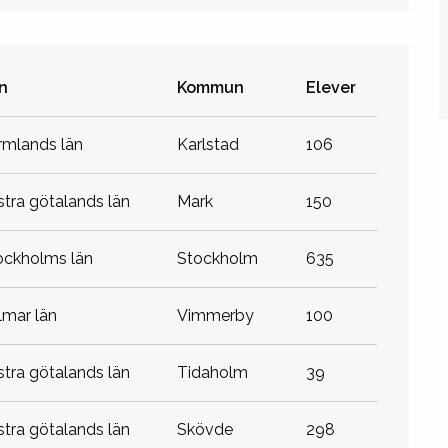
n
Kommun
Elever
ärmlands län
karlstad
106
ästra götalands län
mark
150
tockholms län
stockholm
635
almar län
vimmerby
100
ästra götalands län
tidaholm
39
ästra götalands län
skövde
298