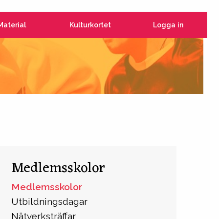
Material
Kulturkortet
Logga in
Medlemsskolor
Medlemsskolor
Utbildningsdagar
Nätverksträffar