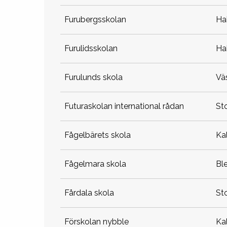
furubergsskolan
h
furulidsskolan
h
furulunds skola
v
futuraskolan international rådan
s
fågelbärets skola
k
fågelmara skola
b
fårdala skola
s
förskolan nybble
k