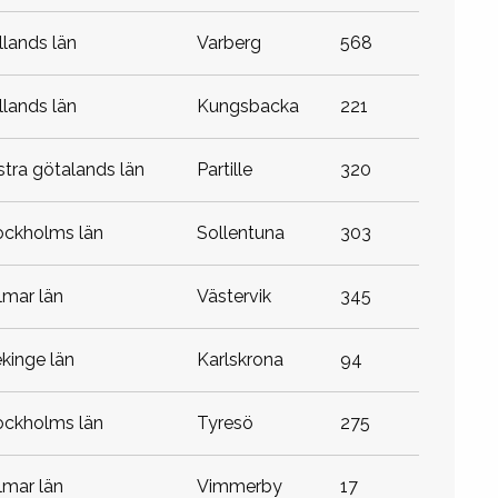
allands län
varberg
568
allands län
kungsbacka
221
ästra götalands län
partille
320
tockholms län
sollentuna
303
almar län
västervik
345
lekinge län
karlskrona
94
tockholms län
tyresö
275
almar län
vimmerby
17