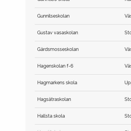
gunnilseskolan
v
gustav vasaskolan
s
gärdsmosseskolan
v
hagenskolan f-6
v
hagmarkens skola
u
hagsätraskolan
s
hallsta skola
s