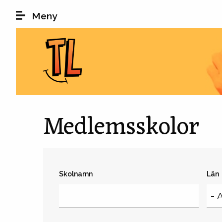
Hoppa till huvudinnehåll
Meny
Medlemsskolor
Skolnamn
Län