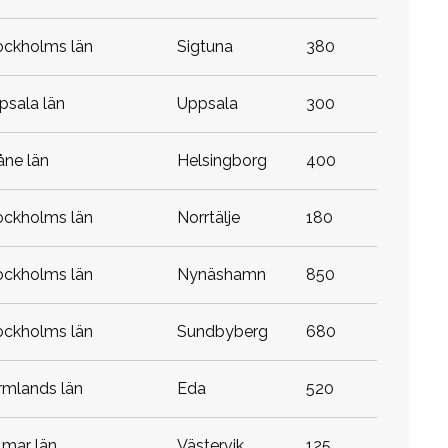
tockholms län
sigtuna
380
ppsala län
uppsala
300
kåne län
helsingborg
400
tockholms län
norrtälje
180
tockholms län
nynäshamn
850
tockholms län
sundbyberg
680
ärmlands län
eda
520
almar län
västervik
125