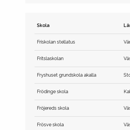
Skola
Lä
friskolan stellatus
v
fritslaskolan
v
fryshuset grundskola akalla
s
frödinge skola
k
fröjereds skola
v
frösve skola
v