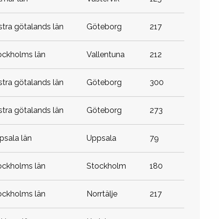
ästra götalands län
göteborg
217
tockholms län
vallentuna
212
ästra götalands län
göteborg
300
ästra götalands län
göteborg
273
ppsala län
uppsala
79
tockholms län
stockholm
180
tockholms län
norrtälje
217