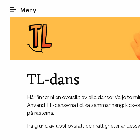
Hoppa till huvudinnehåll
Meny
TL-dans
Här finner ni en översikt av alla danser. Varje te
Använd TL-danserna i olika sammanhang: kick-offer
på rasterna.
På grund av upphovsrätt och rättigheter är dess