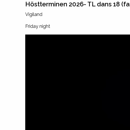
Höstterminen 2026- TL dans 18 (favo
Vigiland
Friday night
trivselsdans_18.mp4