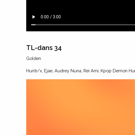
TL-dans 34
Golden
Huntr/x, Ejae, Audrey Nuna, Rei Ami, Kpop Demon Hu
tl_dans_34.mp4