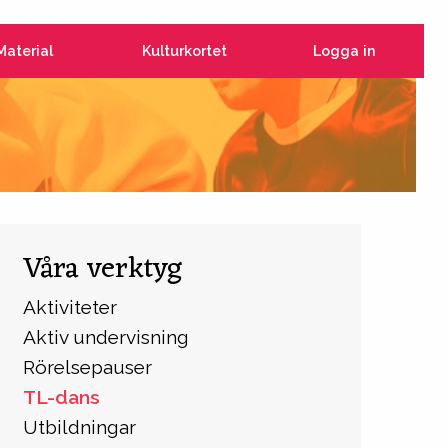
Material
Kulturkortet
Logga in
Våra verktyg
Aktiviteter
Aktiv undervisning
Rörelsepauser
TL-dans
Utbildningar