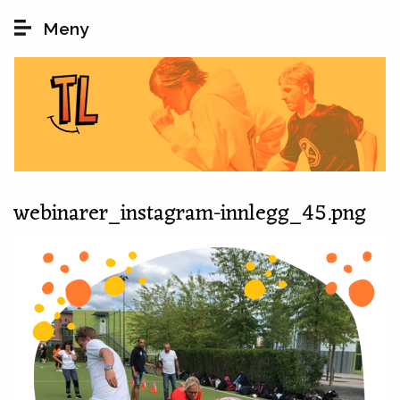
Hoppa till huvudinnehåll
Meny
webinarer_instagram-innlegg_45.png