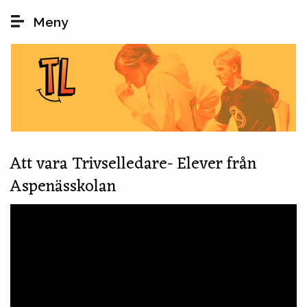
Hoppa till huvudinnehåll
Meny
Att vara Trivselledare- Elever från
Aspenässkolan